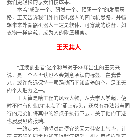
我们更轻松的享受科技成果。
本着“成熟一个、研发一个、预研一个”的发展思
路，王天告诉我们外骨骼机器人的四代机思路，并畅
想未来外骨骼机器人一定是软体、可穿戴的设备，如
衣物一样穿戴，成为人的附属器官。
王天其人
“连续创业者”这个称号对于85年出生的王天来
说，是一个不否认也不会刻意承认的标签。在我看
来，或许永远保持一颗躁动而不知疲倦的心，是王天
的个人魅力之一。
王天算是哈工程的风云人物，从大学入学起，便
时不时有创业的“鬼点子”涌上心头，还总有办法带着同
行的兄弟们将其中的好点子执行下去，关于他的事迹
也屡屡见诸报端。
一路走来，他想过给便宜的回力鞋安上气垫，让
家境不好的同学也能买得起气垫鞋；想过用虚拟现实