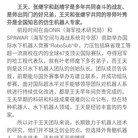
王天、张继宇和赵晴宇是多年共同奋斗的战友、
是师出同门的好兄弟，王天和张继宇共同的导师叶秀
芬是全国知名的仿生机器人专家。
前段时间在由ONR（海军技术研究局）和
SPAWAR（海军空间与海战系统司令部）资助举办国
际水下机器人竞赛“RoboSub”中，力压包括麻省理工等
超一流高校在内的全球47支顶尖国际赛队，夺得冠军
的哈工程代表队，就有叶老师麾下多名弟子，而王天
则是这只水下机器人团队的创始队长。团队成员告诉
我，前期能与国外赛事举办方建立联系，并成功组队
参赛、面对国际超水平对手能够领导团队对机器人系
统进行持续优化改进，都是王天早年间负责完成的。
王天早期的科研和科技成果很难向公众公布，但在特
种机器人、水下机器人领域，王天是经验丰富的的专
家。
所以对于王天团队来说，长期致力于机器人技术
的研究，他们并不缺乏创业的点。但选择外骨骼机器
人，除去技术，还有绕不开的情怀。