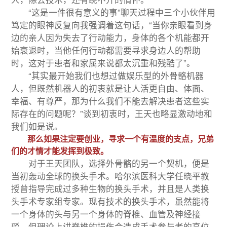
“这是一件很有意义的事”聊天过程中三个小伙伴用
笃定的眼神反复向我强调着这句话，“当你亲眼看到身
边的亲人因为失去了行动能力，身体的各个机能都开
始衰退时，当他任何行动都需要寻求身边人的帮助
时，这对于患者和家属来说都太沉重和残酷了”。
“其实最开始我们也想过做娱乐型的外骨骼机器
人，但既然机器人的初衷就是让人活更自由、体面、
幸福、有尊严，那为什么我们不能去解决患者这些实
际存在的问题呢？”谈到初衷时，王天也略显激动地和
我们如是说。
那么如果注定要创业，寻求一个有温度的支点，兄弟
们的才情才能发挥到极致。
对于王天团队，选择外骨骼的另一个契机，便是
当初轰动全球的换头手术。哈尔滨医科大学任晓平教
授曾指导完成过多种生物的换头手术，并且是人类换
头手术专家组专家。现有技术的换头手术，虽然能将
一个身体的头与另一个身体的脊椎、血管及神经接
驳，但理论上讲脊椎的损伤会造成手术参与者的高位