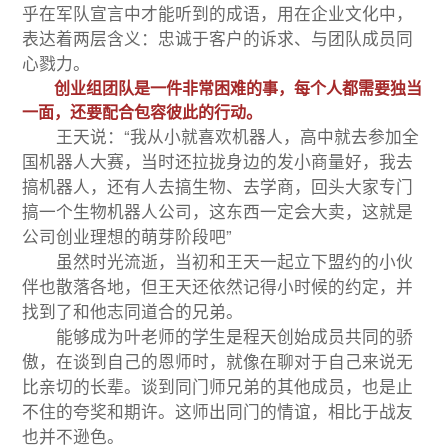
乎在军队宣言中才能听到的成语，用在企业文化中，
表达着两层含义：忠诚于客户的诉求、与团队成员同
心戮力。
创业组团队是一件非常困难的事，每个人都需要独当
一面，还要配合包容彼此的行动。
王天说：“我从小就喜欢机器人，高中就去参加全
国机器人大赛，当时还拉拢身边的发小商量好，我去
搞机器人，还有人去搞生物、去学商，回头大家专门
搞一个生物机器人公司，这东西一定会大卖，这就是
公司创业理想的萌芽阶段吧”
虽然时光流逝，当初和王天一起立下盟约的小伙
伴也散落各地，但王天还依然记得小时候的约定，并
找到了和他志同道合的兄弟。
能够成为叶老师的学生是程天创始成员共同的骄
傲，在谈到自己的恩师时，就像在聊对于自己来说无
比亲切的长辈。谈到同门师兄弟的其他成员，也是止
不住的夸奖和期许。这师出同门的情谊，相比于战友
也并不逊色。