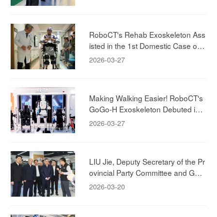
demia-Research Collaboration.
RoboCT's Rehab Exoskeleton Ass
isted in the 1st Domestic Case of
"Brain-Spine-Machine" Integrated
2026-03-27
Rehabilitation Case
Making Walking Easier! RoboCT's
GoGo-H Exoskeleton Debuted in
Shanghai!
2026-03-27
LIU Jie, Deputy Secretary of the Pr
ovincial Party Committee and Gov
ernor of the Zhejiang Province, Visi
2026-03-20
ted RoboCT Technology