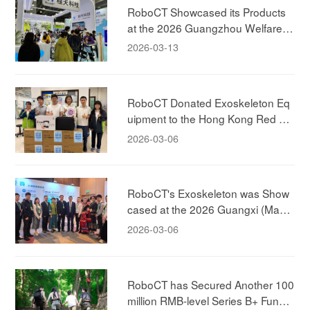
RoboCT Showcased its Products
at the 2026 Guangzhou Welfare E
xhibition, Bringing Exoskeleton Pro
2026-03-13
ducts to Household
RoboCT Donated Exoskeleton Eq
uipment to the Hong Kong Red Cr
oss!
2026-03-06
RoboCT's Exoskeleton was Show
cased at the 2026 Guangxi (Maca
u) Promotion Conference, Jointly E
2026-03-06
xploring New Models of Elderly-car
e!
RoboCT has Secured Another 100
million RMB-level Series B+ Fundin