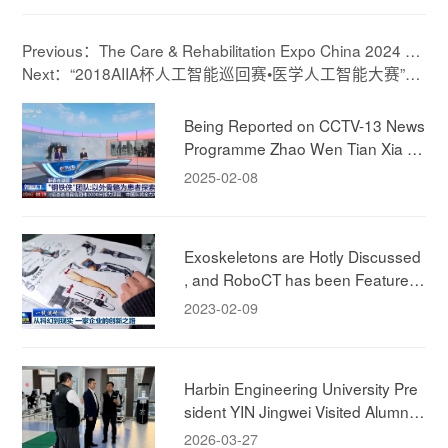
Previous：The Care & Rehabilitation Expo China 2024 Co
ncluded Successfully! RoboCT's Rehab Exoskeleton Rec
Next：“2018AIIA杯人工智能巡回赛•医学人工智能大赛”三
eived Great Attentions
等奖
Being Reported on CCTV-13 News
Programme Zhao Wen Tian Xia ! E
xperiencing RoboCT Technology's
2025-02-08
Rehab Exokeleton!
Exoskeletons are Hotly Discussed
, and RoboCT has been Featured i
n CCTV News
2023-02-09
Harbin Engineering University Pre
sident YIN Jingwei Visited Alumni
Company, to Deepen Industry-Aca
2026-03-27